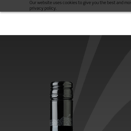
Our website uses cookies to give you the best and mos
privacy policy.