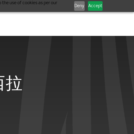
 the use of cookies as per our
Deny
Accept
 西拉