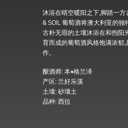
沐浴在晴空暖阳之下,脚踏一方古
& SOIL 葡萄酒将澳大利亚
古朴无瑕的土壤沐浴在和煦阳光
育而成的葡萄酒风格饱满浓郁,
作。
酿酒师: 本•格兰泽
产区: 兰好乐溪
土壤: 砂壤土
品种: 西拉