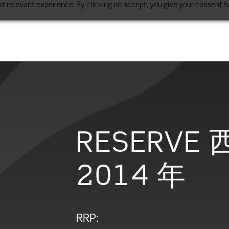
t relevant experience. By clicking on accept, you give your consent to
RESERVE
2014 年
RRP: